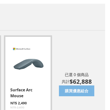
已選
0
個商品
$
62,888
共計
Surface Arc
Microsoft 365 個人
購買優惠組合
Mouse
版-一年序號卡(加購)
NT$
2,490
NT$
2,690
NT$
2,690
NT$
3,090