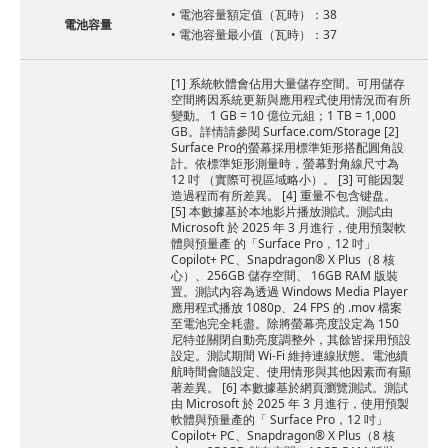
• 電池容量額定值（瓦時）：38
電池容量
• 電池容量最小值（瓦時）：37
[1] 系統軟體會佔用大量儲存空間。可用儲存
空間將因系統更新與應用程式使用情況而有所
變動。 1 GB = 10 億位元組；1 TB = 1,000
GB。詳情請參閱 Surface.com/Storage [2]
Surface Pro的螢幕採用標準矩形搭配圓角設
計。依標準矩形測量時，螢幕對角線尺寸為
12 吋 （實際可視區域略小）。 [3] 可能因製
造過程而有所差異。 [4] 重量不包含键盘。
[5] 本數據基於本地影片播放測試。測試由
Microsoft 於 2025 年 3 月進行，使用預製軟
體與預量產 的「Surface Pro，12 吋」
Copilot+ PC、Snapdragon® X Plus（8 核
心）、256GB 儲存空間、 16GB RAM 版裝
置。測試內容為透過 Windows Media Player
應用程式播放 1080p、24 FPS 的 .mov 檔案
至電池完全耗盡。除將螢幕亮度設定為 150
尼特並關閉自動亮度調整外，其餘皆採用預設
設定。測試期間 Wi-Fi 維持連線狀態。電池續
航時間會隨設定、使用情形與其他因素而有顯
著差異。 [6] 本數據基於網頁瀏覽測試。測試
由 Microsoft 於 2025 年 3 月進行，使用預製
軟體與預量產的「 Surface Pro，12 吋」
Copilot+ PC、Snapdragon® X Plus（8 核