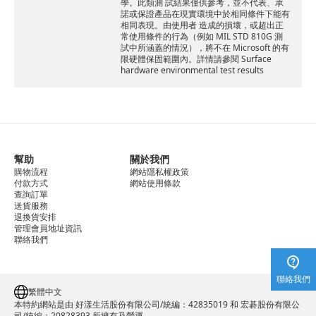
學。此類測 試結果僅供參考，並不代表、承
諾或保證產品在現實環境中於相同條件下能有
相同表現。由使用者 造成的損壞，或超出正
常使用條件的行為（例如 MIL STD 810G 測
試中所涵蓋的情況），將不在 Microsoft 的有
限硬體保固範圍內。詳情請參閱 Surface
hardware environmental test results
幫助
關於我們
購物流程
網站隱私權政策
付款方式
網站使用條款
查詢訂單
送貨服務
退換貨安排
管理會員地址資訊
聯絡我們
聯絡我們
繁體中文
本特約網站是由 好漾生活股份有限公司/統編：42835019 和 宏碁股份有限公
司/統編：20828393 所擁有及營運。