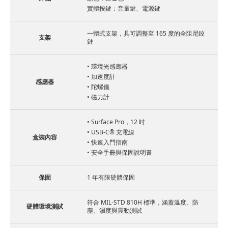
實體按鍵：音量鍵、電源鍵
一體式支架，具可調整至 165 度的全阻尼鉸
支架
鏈
• 環境光感應器
• 加速度計
感應器
• 陀螺儀
• 磁力計
• Surface Pro，12 吋
• USB-C® 充電線
盒裝內容
• 快速入門指南
• 安全手冊與保固說明書
保固
1 年有限硬體保固
符合 MIL-STD 810H 標準，涵蓋溫度、防
硬體環境測試
塵、濕度與震動測試