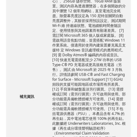
心）、256GB 儲存空間、16GB RAM 版裝
置。測試內容為透過瀏覽器，在多個開啟的分
頁中瀏覽 12 個常用網站，直至電池完全耗
盡。除螢幕亮度設定為 150 尼特並關閉自動
亮度調整外，其餘皆採用預設設定。測試期間
Wi-Fi 維 持連線狀態。電池續航時間會隨設
定、使用情形與其他因素而有顯著差異。 [7]
需訂閱 Microsoft 365 個人版或家庭版。 [8]
需啟用語音焦點功能，並需搭配 Windows 11
作業系統。僅適用於使用內建裝置麥克風且支
援特 定 Windows 音訊處理模式的應用程式。
[9] 需 Dolby Atmos® 編碼的內容或音訊。
[10] 快速充電需搭配至少 27W 功率的 USB
Type-C® PD 充電器或更高規格充電器（另
售）。測試 由 Microsoft 於 2025 年 3 月執
行。詳情請參閱 USB-C® and Fast Charging
for Surface - Microsoft Support [11] 6GHz
頻段的支援可能因地區或市場而有所差異。
[12] 手寫筆和鍵盤蓋須另行購買。 [13] 需授
權或訂閱（需另行購買）方可啟用與使用。部
補充資訊
分功能需具備軟體授權方可使用。 [14] 需授
權或訂閱（需另行購買）方可啟用與使用。部
分功能需具備軟體授權方可使用。 [15] 不包
括電源供應器（PSU）。本產品含有 4.7% 的
再生鈷，其中電池電芯使用 100% 的再生鈷。
此數據經 Underwriters Laboratories, Inc. 根
據《再生成分環境聲明驗證程序》
（Environmental Claim Validation