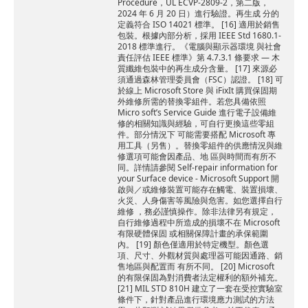
Procedure，UL ECVP-2809-2，第二版，
2024 年 6 月 20 日）進行驗證。再生成 分的
定義符合 ISO 14021 標準。 [16] 適用於銷售
包裝。根據內部分析，採用 IEEE Std 1680.1-
2018 標準進行。《電腦與顯示器環境 與社會
責任評估 IEEE 標準》第 4.7.3.1 條要求 — 木
質纖維包裝中的再生成分含量。 [17] 來源必
須通過森林管理委員會（FSC）認證。 [18] 可
於線上 Microsoft Store 與 iFixIt 購買保固期
外維修所需的替換零組件。若您具備依照
Micro soft’s Service Guide 進行電子設備維
修的相關知識與經驗，可自行更換這些零組
件。部分情況下 可能需要搭配 Microsoft 專
用工具（另售）。替換零組件的供應情況與維
修選項可能會因產品、地 區與時間而有所不
同。詳情請參閱 Self-repair information for
your Surface device - Microsoft Support 開
啟與／或維修裝置可能存在觸電、裝置損壞、
火災、人身傷害等風險與危害。如您選擇自行
維修 ，務必謹慎操作。除非法律另有規定，
自行維修過程中所造成的損壞不在 Microsoft
有限硬體保固 或相關保障計畫的承保範圍
內。 [19] 顏色僅適用於特定機型。顏色選
項、尺寸、外觀材質與處理器可能因通路、銷
售地區與配置而 有所不同。 [20] Microsoft
的有限保固為對消費者法定權利的額外補充。
[21] MIL STD 810H 建立了一套在受控實驗室
條件下，針對產品進行環境應力測試的方法