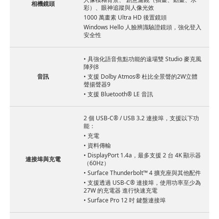
相機鏡頭
彩）、眼神追蹤與人像光效
1000 萬畫素 Ultra HD 後置鏡頭
Windows Hello 人臉辨識驗證鏡頭，強化登入
安全性
• 具強化語音焦點功能的遠場雙 Studio 麥克風
陣列8
音訊
• 支援 Dolby Atmos® 杜比全景聲的2W立體
聲揚聲器9
• 支援 Bluetooth® LE 音訊
2 個 USB-C® / USB 3.2 連接埠，支援以下功
能：
• 充電
• 資料傳輸
• DisplayPort 1.4a，最多支援 2 台 4K 顯示器
連接埠與充電
（60Hz）
• Surface Thunderbolt™ 4 擴充座與其他配件
• 支援透過 USB-C® 連接埠，使用功率至少為
27W 的充電器 進行快速充電
• Surface Pro 12 吋 鍵盤連接埠