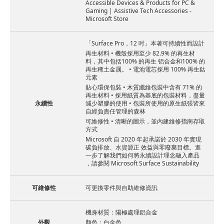
Accessible Devices & Products for PC &
Gaming | Assistive Tech Accessories -
Microsoft Store
「Surface Pro，12 吋」本著可持續性而設計
再生材料 • 機殼採用至少 82.9% 的再生材
料，其中包括100% 的再生 铝合金和100% 的
再生稀土金属。 • 電池電芯採用 100% 再生鈷
元素
貼心環保包裝 • 木質纖維包裝中含有 71% 的
再生材料 • 採用紙質為基底的包裝材料，盡量
永續性
減少塑膠的使用 • 包裝所使用的原生紙張皆來
自經負責任管理的森林
可維修性 • 清晰的圖示，並內建維修指南存取
方式
Microsoft 自 2020 年起承諾於 2030 年實現
碳負排放、水資源正 效益與零廢棄目標。進
一步了解我們如何將永續設計理念融入產品
，請參閱 Microsoft Surface Sustainability
可維修性
可更換零件與自助維修資訊
機身材質：陽極處理鋁合金
外觀
顏色：白金色