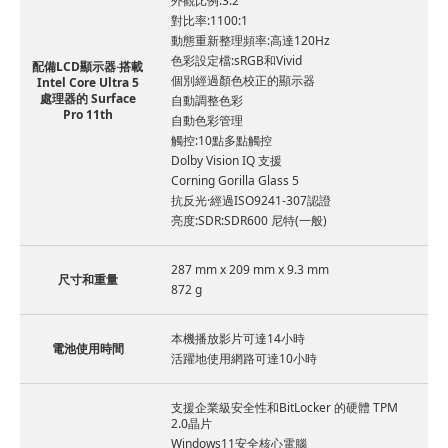
外觀比例:3:2
對比率:1100:1
動態重新整理頻率:高達120Hz
色彩設定檔:sRGB和Vivid
配備LCD顯示器·搭載
個別經過顏色校正的顯示器
Intel Core Ultra 5
處理器的 Surface
自動調整色彩
Pro 11th
自動色彩管理
觸控:10點多點觸控
Dolby Vision IQ 支援
Corning Gorilla Glass 5
抗反光·經過ISO9241-307認證
亮度:SDR:SDR600 尼特(一般)
287 mm x 209 mm x 9.3 mm
尺寸和重量
872 g
本機播放影片可達14小時
電池使用時間
活躍地使用網路可達10小時
支援企業級安全性和BitLocker 的硬體 TPM
2.0晶片
Windows11安全核心電腦