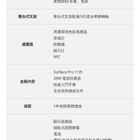
實體按鈕:音量、電源
整合式支架
整合式支架配備165度全摩擦轉軸
周遭環境色彩感應器
加速計
感應器
陀螺儀
磁力計
NFC
Surface Pro 11th
39W 電源供應器
盒裝内容
快速入門手冊
安全與與擔保文件
保固
1年有限硬體擔保
顯示器模組
抽取式固態硬碟
電池