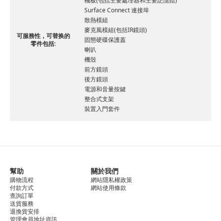
機板(包括主要處理器和主要記憶體)
Surface Connect 連接埠
散熱模組
麥克風模組(包括IR鏡頭)
可服務性，可替换的
固態硬碟保護蓋
零件包括:
喇叭
機殼
前方鏡頭
後方鏡頭
電源和音量按鍵
整合式支架
裝置入門套件
幫助
關於我們
購物流程
網站隱私權政策
付款方式
網站使用條款
查詢訂單
送貨服務
退換貨安排
管理會員地址資訊