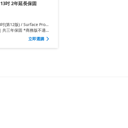
ro 13吋 2年延長保固
3吋(第12版) / Surface Pro
適用
｜共三年保固 *商務版不適用
立即選購