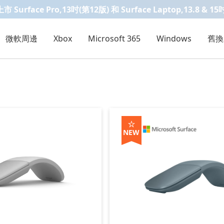
Surface Pro,13吋(第12版) 和 Surface Laptop,13.8 & 15
微軟周邊
Xbox
Microsoft 365
Windows
舊換
NEW