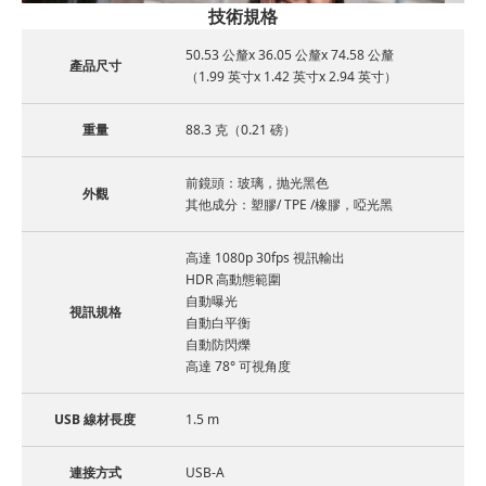
技術規格
50.53 公釐x 36.05 公釐x 74.58 公釐
產品尺寸
（1.99 英寸x 1.42 英寸x 2.94 英寸）
重量
88.3 克（0.21 磅）
前鏡頭：玻璃，抛光黑色
外觀
其他成分：塑膠/ TPE /橡膠，啞光黑
高達 1080p 30fps 視訊輸出
HDR 高動態範圍
自動曝光
視訊規格
自動白平衡
自動防閃爍
高達 78° 可視角度
USB 線材長度
1.5 m
連接方式
USB-A